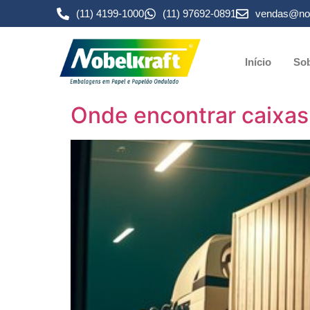
(11) 4199-1000
(11) 97692-0891
vendas@nob
Início
Sob
Onde encontrar caixas