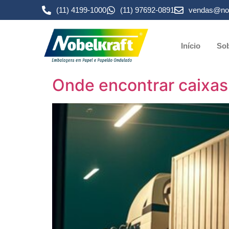
(11) 4199-1000
(11) 97692-0891
vendas@nob
Início
Sob
Onde encontrar caixas