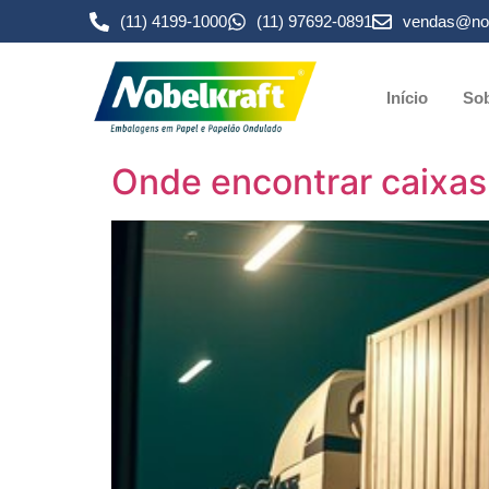
(11) 4199-1000
(11) 97692-0891
vendas@nob
Início
Sob
Onde encontrar caixas