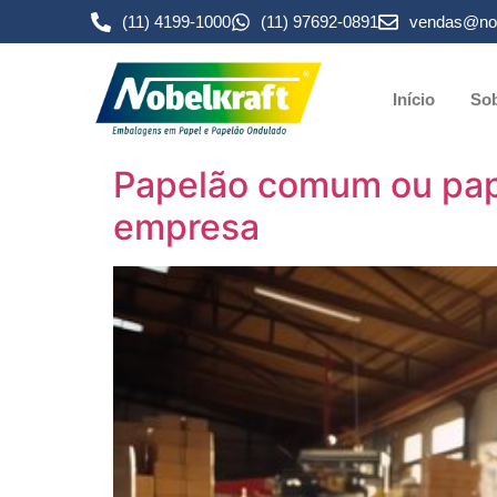
(11) 4199-1000
(11) 97692-0891
vendas@nob
Início
Sob
Papelão comum ou pape
empresa