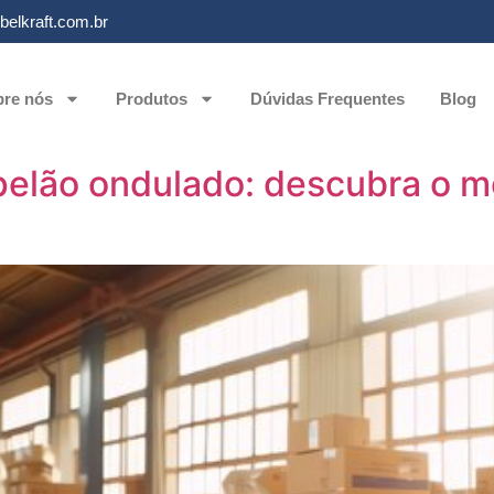
elkraft.com.br
re nós
Produtos
Dúvidas Frequentes
Blog
lão ondulado: descubra o me