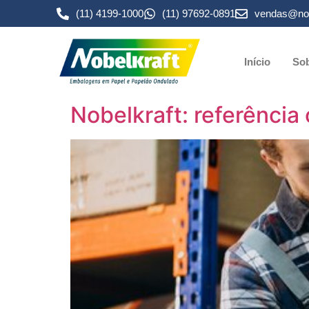
(11) 4199-1000
(11) 97692-0891
vendas@nob
Início
Sob
Nobelkraft: referência