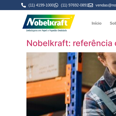
(11) 4199-1000
(11) 97692-0891
vendas@nob
Início
Sob
Nobelkraft: referência