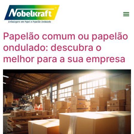
Papelão comum ou papelão
ondulado: descubra o
melhor para a sua empresa