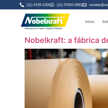
(11) 4199-1000
(11) 97692-0891
vendas@nob
Início
Sob
Nobelkraft: a fábrica 