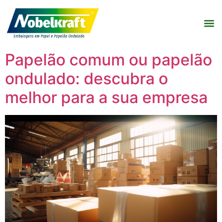
Papelão comum ou papelão
ondulado: descubra o
melhor para a sua empresa