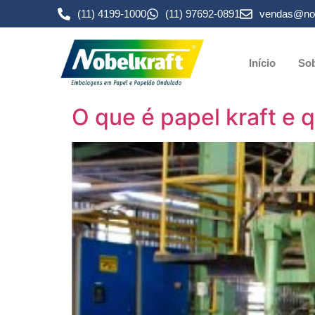
(11) 4199-1000
(11) 97692-0891
vendas@nob
Início
Sob
O que é papel kraft e 