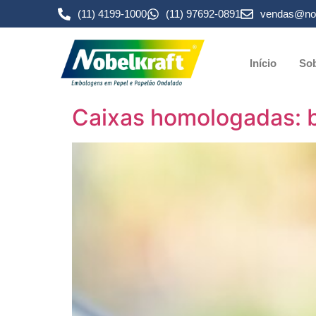
(11) 4199-1000
(11) 97692-0891
vendas@nob
Início
Sob
Caixas homologadas: b