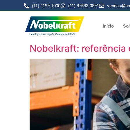
(11) 4199-1000
(11) 97692-0891
vendas@nob
Início
Sob
Nobelkraft: referência