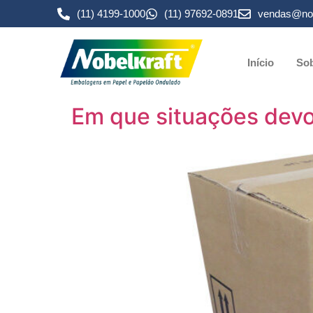
(11) 4199-1000
(11) 97692-0891
vendas@nob
Início
Sob
Em que situações devo