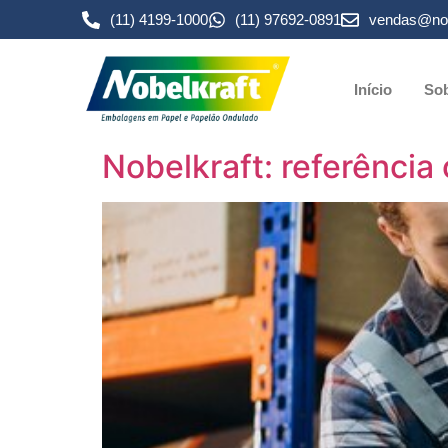
(11) 4199-1000
(11) 97692-0891
vendas@nob
Início
Sob
Nobelkraft: referência