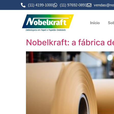
(11) 4199-1000
(11) 97692-0891
vendas@nob
Início
Sob
Nobelkraft: a fábrica 