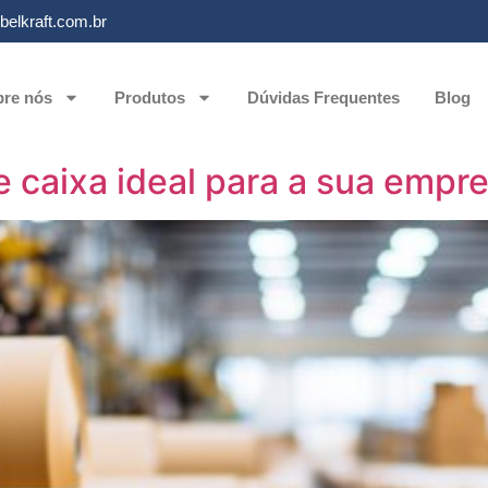
elkraft.com.br
re nós
Produtos
Dúvidas Frequentes
Blog
de caixa ideal para a sua empr