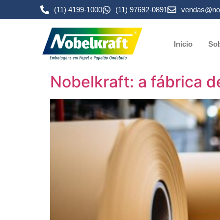
(11) 4199-1000
(11) 97692-0891
vendas@nob
Início
Sob
Nobelkraft: a fábrica 