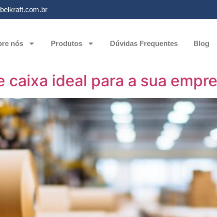
elkraft.com.br
re nós
Produtos
Dúvidas Frequentes
Blog
de caixa ideal para a sua empr