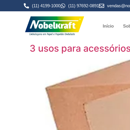
(11) 4199-1000
(11) 97692-0891
vendas@nob
Início
Sob
3 usos para acessório