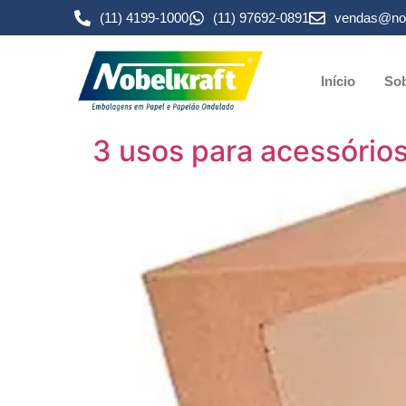
(11) 4199-1000
(11) 97692-0891
vendas@nob
Início
Sob
3 usos para acessório