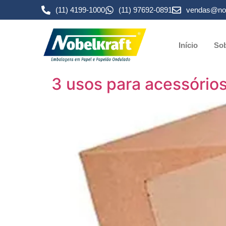
(11) 4199-1000
(11) 97692-0891
vendas@nob
Início
Sob
3 usos para acessório